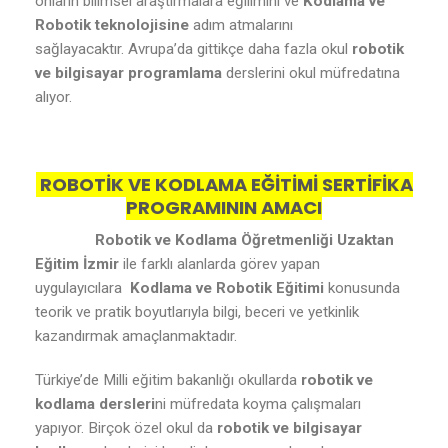
onların bilimsel araştırmalara eğilimini ve
Kodlama ve
Robotik teknolojisine
adım atmalarını
sağlayacaktır. Avrupa’da gittikçe daha fazla okul
robotik
ve bilgisayar programlama
derslerini okul müfredatına
alıyor.
ROBOTİK VE KODLAMA EĞİTİMİ SERTİFİKA
PROGRAMININ AMACI
Robotik ve Kodlama Öğretmenliği Uzaktan
Eğitim İzmir
ile farklı alanlarda görev yapan
uygulayıcılara
Kodlama ve Robotik Eğitimi
konusunda
teorik ve pratik boyutlarıyla bilgi, beceri ve yetkinlik
kazandırmak amaçlanmaktadır.
Türkiye’de Milli eğitim bakanlığı okullarda
robotik ve
kodlama dersleri
ni müfredata koyma çalışmaları
yapıyor. Birçok özel okul da
robotik ve bilgisayar