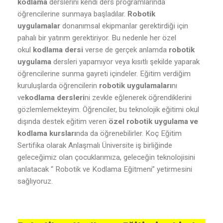
kodlama
derslerini kendi ders programlarında
öğrencilerine sunmaya başladılar.
Robotik
uygulamalar
donanımsal ekipmanlar gerektirdiği için
pahalı bir yatırım gerektiriyor. Bu nedenle her özel
okul
kodlama dersi
verse de gerçek anlamda
robotik
uygulama
dersleri yapamıyor veya kısıtlı şekilde yaparak
öğrencilerine sunma gayreti içindeler. Eğitim verdiğim
kuruluşlarda öğrencilerin
robotik uygulamaları
nı
ve
kodlama dersleri
ni zevkle eğlenerek öğrendiklerini
gözlemlemekteyim. Öğrenciler, bu teknolojik eğitimi okul
dışında destek eğitim veren
özel robotik uygulama ve
kodlama kursları
nda da öğrenebilirler. Koç Eğitim
Sertifika olarak Anlaşmalı Üniversite iş birliğinde
geleceğimiz olan çocuklarımıza, geleceğin teknolojisini
anlatacak “ Robotik ve Kodlama Eğitmeni” yetirmesini
sağlıyoruz.