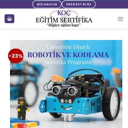
BİZİ ARAYIN
0535 627 61 82
-23%