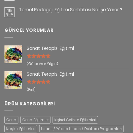
Temel Pedagoji Eğitimi Sertifikası Ne İşe Yarar ?
15
Şub
GÜNCEL YORUMLAR
Sanat Terapisi Eğitimi
5 üzerinden
(Gülbahar Yılgın)
5
oy aldı
Sanat Terapisi Eğitimi
5 üzerinden
(Pırıl)
5
oy aldı
ÜRÜN KATEGORILERI
Genel
Genel Eğitimler
Kişisel Gelişim Eğitimleri
Koçluk Eğitimleri
Lisans / Yüksek Lisans / Doktora Programları