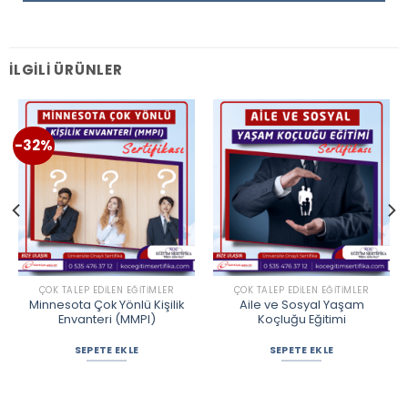
İLGILI ÜRÜNLER
-32%
ÇOK TALEP EDILEN EĞITIMLER
ÇOK TALEP EDILEN EĞITIMLER
Minnesota Çok Yönlü Kişilik
Aile ve Sosyal Yaşam
Envanteri (MMPI)
Koçluğu Eğitimi
SEPETE EKLE
SEPETE EKLE