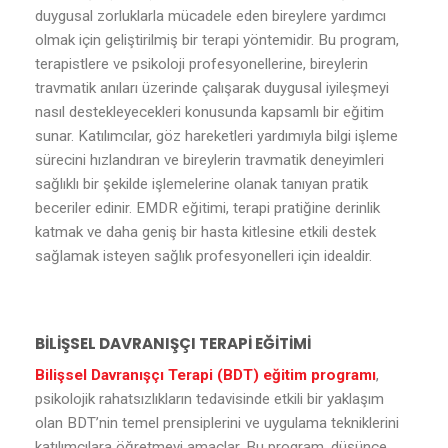
duygusal zorluklarla mücadele eden bireylere yardımcı
olmak için geliştirilmiş bir terapi yöntemidir. Bu program,
terapistlere ve psikoloji profesyonellerine, bireylerin
travmatik anıları üzerinde çalışarak duygusal iyileşmeyi
nasıl destekleyecekleri konusunda kapsamlı bir eğitim
sunar. Katılımcılar, göz hareketleri yardımıyla bilgi işleme
sürecini hızlandıran ve bireylerin travmatik deneyimleri
sağlıklı bir şekilde işlemelerine olanak tanıyan pratik
beceriler edinir. EMDR eğitimi, terapi pratiğine derinlik
katmak ve daha geniş bir hasta kitlesine etkili destek
sağlamak isteyen sağlık profesyonelleri için idealdir.
BİLİŞSEL DAVRANIŞÇI TERAPİ EĞİTİMİ
Bilişsel Davranışçı Terapi (BDT) eğitim programı
,
psikolojik rahatsızlıkların tedavisinde etkili bir yaklaşım
olan BDT’nin temel prensiplerini ve uygulama tekniklerini
katılımcılara öğretmeyi amaçlar. Bu program, düşünce,