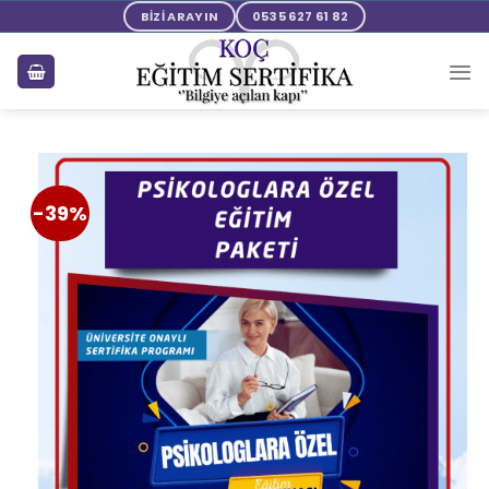
BİZİ ARAYIN
0535 627 61 82
-39%