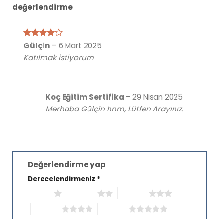
değerlendirme
5
Gülçin
–
6 Mart 2025
üzerinden
Katılmak istiyorum
4
oy aldı
Koç Eğitim Sertifika
–
29 Nisan 2025
Merhaba Gülçin hnm, Lütfen Arayınız.
Değerlendirme yap
Derecelendirmeniz
*
1/5 yıldız
2/5 yıldız
3/5 yıldız
4/5 yıldız
5/5 yıldız