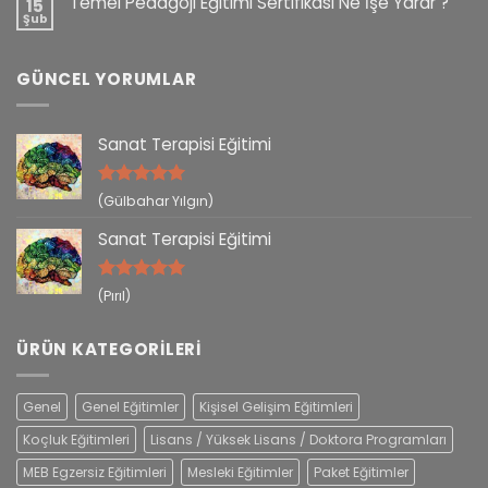
Temel Pedagoji Eğitimi Sertifikası Ne İşe Yarar ?
15
Şub
GÜNCEL YORUMLAR
Sanat Terapisi Eğitimi
5 üzerinden
(Gülbahar Yılgın)
5
oy aldı
Sanat Terapisi Eğitimi
5 üzerinden
(Pırıl)
5
oy aldı
ÜRÜN KATEGORILERI
Genel
Genel Eğitimler
Kişisel Gelişim Eğitimleri
Koçluk Eğitimleri
Lisans / Yüksek Lisans / Doktora Programları
MEB Egzersiz Eğitimleri
Mesleki Eğitimler
Paket Eğitimler