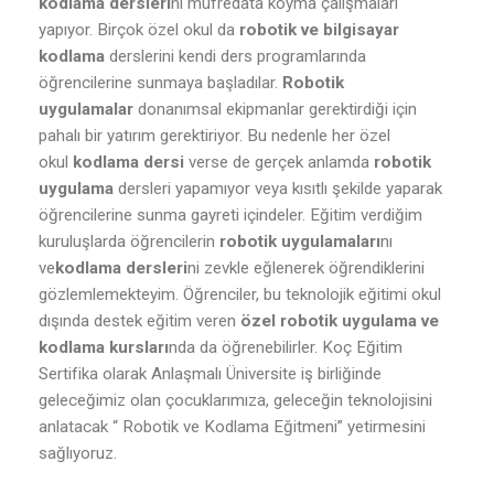
kodlama dersleri
ni müfredata koyma çalışmaları
yapıyor. Birçok özel okul da
robotik ve bilgisayar
kodlama
derslerini kendi ders programlarında
öğrencilerine sunmaya başladılar.
Robotik
uygulamalar
donanımsal ekipmanlar gerektirdiği için
pahalı bir yatırım gerektiriyor. Bu nedenle her özel
okul
kodlama dersi
verse de gerçek anlamda
robotik
uygulama
dersleri yapamıyor veya kısıtlı şekilde yaparak
öğrencilerine sunma gayreti içindeler. Eğitim verdiğim
kuruluşlarda öğrencilerin
robotik uygulamaları
nı
ve
kodlama dersleri
ni zevkle eğlenerek öğrendiklerini
gözlemlemekteyim. Öğrenciler, bu teknolojik eğitimi okul
dışında destek eğitim veren
özel robotik uygulama ve
kodlama kursları
nda da öğrenebilirler. Koç Eğitim
Sertifika olarak Anlaşmalı Üniversite iş birliğinde
geleceğimiz olan çocuklarımıza, geleceğin teknolojisini
anlatacak “ Robotik ve Kodlama Eğitmeni” yetirmesini
sağlıyoruz.