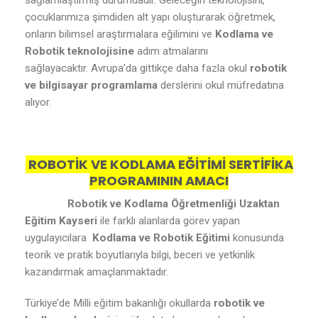
sağlamlaştırmış durumdadır. Geleceğin teknolojisini,
çocuklarımıza şimdiden alt yapı oluşturarak öğretmek,
onların bilimsel araştırmalara eğilimini ve
Kodlama ve
Robotik teknolojisine
adım atmalarını
sağlayacaktır. Avrupa’da gittikçe daha fazla okul
robotik
ve bilgisayar programlama
derslerini okul müfredatına
alıyor.
ROBOTİK VE KODLAMA EĞİTİMİ SERTİFİKA
PROGRAMININ AMACI
Robotik ve Kodlama Öğretmenliği Uzaktan
Eğitim Kayseri
ile farklı alanlarda görev yapan
uygulayıcılara
Kodlama ve Robotik Eğitimi
konusunda
teorik ve pratik boyutlarıyla bilgi, beceri ve yetkinlik
kazandırmak amaçlanmaktadır.
Türkiye’de Milli eğitim bakanlığı okullarda
robotik ve