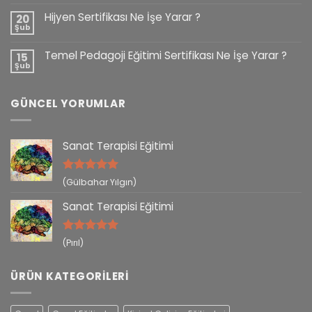
Hijyen Sertifikası Ne İşe Yarar ?
20
Şub
Temel Pedagoji Eğitimi Sertifikası Ne İşe Yarar ?
15
Şub
GÜNCEL YORUMLAR
Sanat Terapisi Eğitimi
5 üzerinden
(Gülbahar Yılgın)
5
oy aldı
Sanat Terapisi Eğitimi
5 üzerinden
(Pırıl)
5
oy aldı
ÜRÜN KATEGORILERI