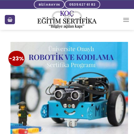
BİZİ ARAYIN
0535 627 61 82
-23%